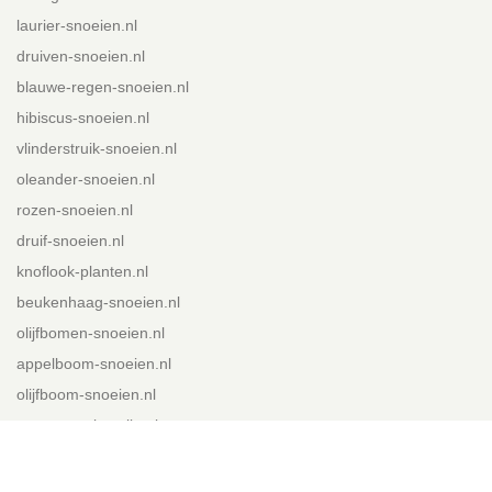
laurier-snoeien.nl
druiven-snoeien.nl
blauwe-regen-snoeien.nl
hibiscus-snoeien.nl
vlinderstruik-snoeien.nl
oleander-snoeien.nl
rozen-snoeien.nl
druif-snoeien.nl
knoflook-planten.nl
beukenhaag-snoeien.nl
olijfbomen-snoeien.nl
appelboom-snoeien.nl
olijfboom-snoeien.nl
toscaanse-jasmijn.nl
lavendel-snoeien.nl