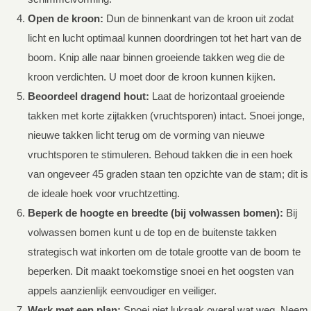
Open de kroon:
Dun de binnenkant van de kroon uit zodat
licht en lucht optimaal kunnen doordringen tot het hart van de
boom. Knip alle naar binnen groeiende takken weg die de
kroon verdichten. U moet door de kroon kunnen kijken.
Beoordeel dragend hout:
Laat de horizontaal groeiende
takken met korte zijtakken (vruchtsporen) intact. Snoei jonge,
nieuwe takken licht terug om de vorming van nieuwe
vruchtsporen te stimuleren. Behoud takken die in een hoek
van ongeveer 45 graden staan ten opzichte van de stam; dit is
de ideale hoek voor vruchtzetting.
Beperk de hoogte en breedte (bij volwassen bomen):
Bij
volwassen bomen kunt u de top en de buitenste takken
strategisch wat inkorten om de totale grootte van de boom te
beperken. Dit maakt toekomstige snoei en het oogsten van
appels aanzienlijk eenvoudiger en veiliger.
Werk met een plan:
Snoei niet lukraak overal wat weg. Neem