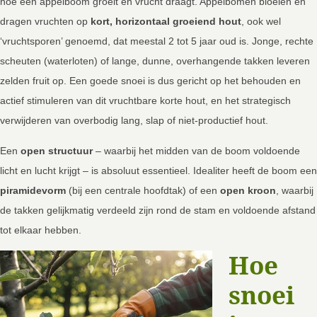
hoe een appelboom groeit en vrucht draagt. Appelbomen bloeien en
dragen vruchten op
kort, horizontaal groeiend hout
, ook wel
‘vruchtsporen’ genoemd, dat meestal 2 tot 5 jaar oud is. Jonge, rechte
scheuten (waterloten) of lange, dunne, overhangende takken leveren
zelden fruit op. Een goede snoei is dus gericht op het behouden en
actief stimuleren van dit vruchtbare korte hout, en het strategisch
verwijderen van overbodig lang, slap of niet-productief hout.
Een
open structuur
– waarbij het midden van de boom voldoende
licht en lucht krijgt – is absoluut essentieel. Idealiter heeft de boom een
piramidevorm
(bij een centrale hoofdtak) of een
open kroon
, waarbij
de takken gelijkmatig verdeeld zijn rond de stam en voldoende afstand
tot elkaar hebben.
Hoe
snoei