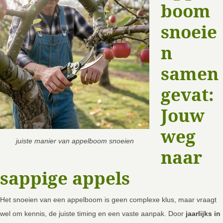
boom
snoeie
n
samen
gevat:
Jouw
weg
juiste manier van appelboom snoeien
naar
sappige appels
Het snoeien van een appelboom is geen complexe klus, maar vraagt
wel om kennis, de juiste timing en een vaste aanpak. Door
jaarlijks in