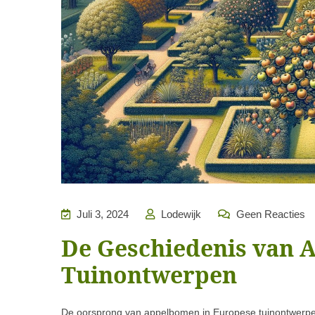
Juli 3, 2024
Lodewijk
Geen Reacties
De Geschiedenis van 
Tuinontwerpen
De oorsprong van appelbomen in Europese tuinontwerpe