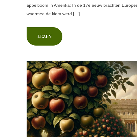
appelboom in Amerika: In de 17e eeuw brachten Europe
waarmee de kiem werd […]
LEZEN