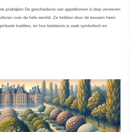
uele praktijken De geschiedenis van appelbomen is diep verweven
e culturen over de hele wereld. Ze hebben door de eeuwen heen
spirituele tradities, en hun betekenis is vaak symbolisch en