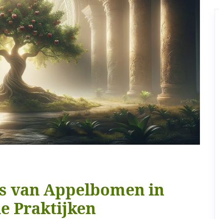
is van Appelbomen in
le Praktijken