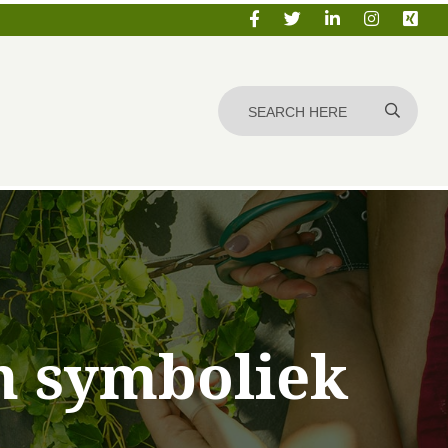
n symboliek