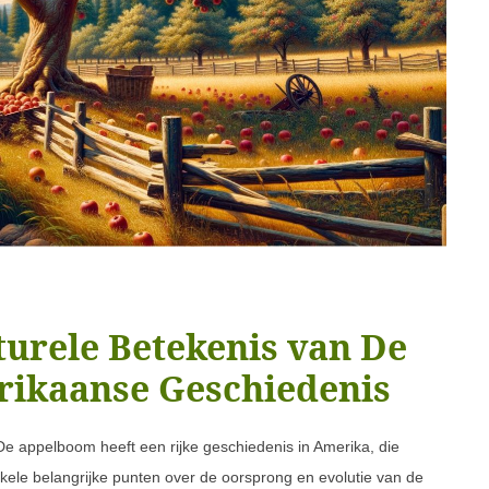
turele Betekenis van De
ikaanse Geschiedenis
e appelboom heeft een rijke geschiedenis in Amerika, die
nkele belangrijke punten over de oorsprong en evolutie van de