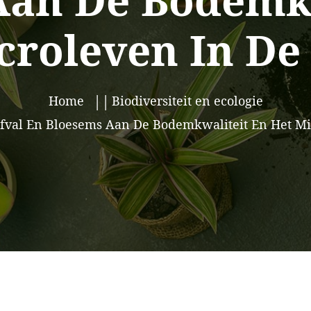
Aan De Bodemkw
croleven In D
Home
Biodiversiteit en ecologie
afval En Bloesems Aan De Bodemkwaliteit En Het M