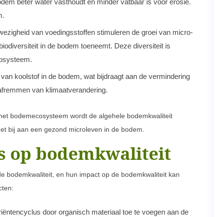
odem beter water vasthoudt en minder vatbaar is voor erosie.
m.
ezigheid van voedingsstoffen stimuleren de groei van micro-
odiversiteit in de bodem toeneemt. Deze diversiteit is
cosysteem.
 van koolstof in de bodem, wat bijdraagt aan de vermindering
t afremmen van klimaatverandering.
n het bodemecosysteem wordt de algehele bodemkwaliteit
et bij aan een gezond microleven in de bodem.
s op bodemkwaliteit
 de bodemkwaliteit, en hun impact op de bodemkwaliteit kan
cten:
iëntencyclus door organisch materiaal toe te voegen aan de