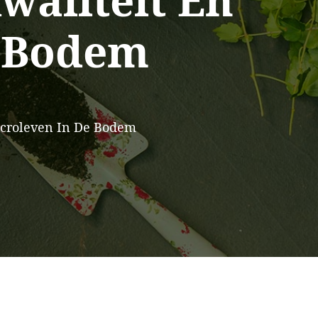
aliteit En
e Bodem
icroleven In De Bodem