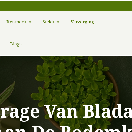
Kenmerken
Stekken
Verzorging
Blogs
drage Van Blada