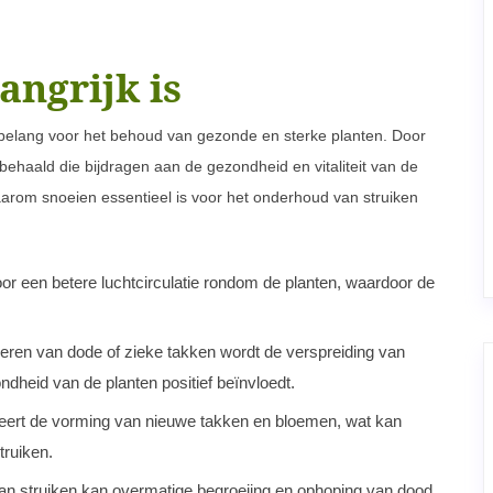
ngrijk is
t belang voor het behoud van gezonde en sterke planten. Door
ehaald die bijdragen aan de gezondheid en vitaliteit van de
arom snoeien essentieel is voor het onderhoud van struiken
or een betere luchtcirculatie rondom de planten, waardoor de
eren van dode of zieke takken wordt de verspreiding van
dheid van de planten positief beïnvloedt.
eert de vorming van nieuwe takken en bloemen, wat kan
truiken.
an struiken kan overmatige begroeiing en ophoping van dood