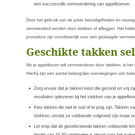
een succesvolle vermeerdering van appelbomen.
Door het gebruik van de juiste benodigdheden en nauw
vermeerderd worden door stekken of afleggen. Het hebben
procedure zijn onontbeerlijk voor een geslaagde verme
Geschikte takken se
Als je appelboom wilt vermeerderen door stekken, is het 
Hierbij zijn een aantal belangrijke overwegingen van bela
Zorg ervoor dat je takken kiest die gezond en vrij z
resultaten opleveren bij het stekken van je appelbo
Kies takken die niet te oud of te jong zijn. Takken 
stekken, omdat ze voldoende volgroeid zijn maar n
Let erop dat de geselecteerde takken voldoende le
lengte van 15-30 centimeter is ideaal voor het mak