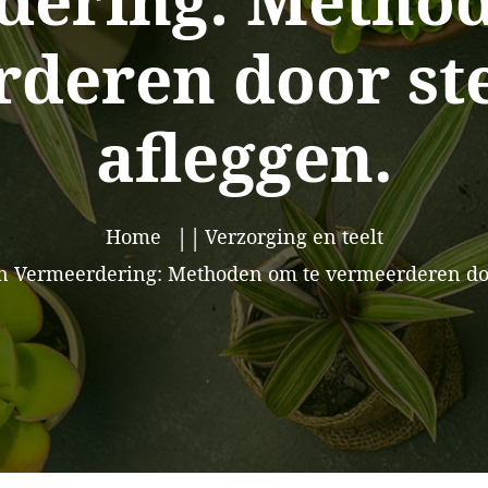
dering: Method
deren door st
afleggen.
Home
Verzorging en teelt
 Vermeerdering: Methoden om te vermeerderen doo