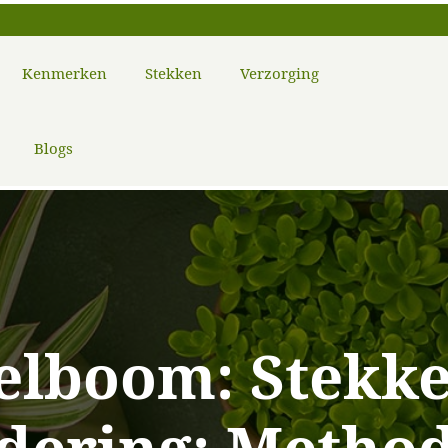
Kenmerken
Stekken
Verzorging
Blogs
elboom: Stekke