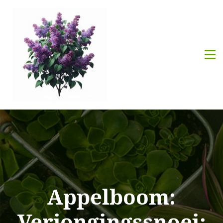
Appelboom:
Verjongingssnoei: